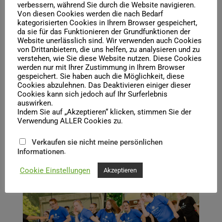
verbessern, während Sie durch die Website navigieren.
Special Olympics Landesspiele auf dem halleschen
Von diesen Cookies werden die nach Bedarf
Marktplatz am 07. September 2025.
kategorisierten Cookies in Ihrem Browser gespeichert,
Mit dabei sind junge Menschen im Alter von 14 bis 18
da sie für das Funktionieren der Grundfunktionen der
Jahren von verschiedenen Integrationsschulen in Halle und
Website unerlässlich sind. Wir verwenden auch Cookies
junge Tänzerinnen und Tänzer der Ballettakademie am
von Drittanbietern, die uns helfen, zu analysieren und zu
Opernhaus Halle. Unterstützt wird das Tanzprojekt dank
verstehen, wie Sie diese Website nutzen. Diese Cookies
einer großzügigen Spende der Aktion Mensch von den
werden nur mit Ihrer Zustimmung in Ihrem Browser
Freunden der Oper und des Balletts Halle e.V.
gespeichert. Sie haben auch die Möglichkeit, diese
Im Rahmen des Kulturspektakels der Bühnen Halle zum
Cookies abzulehnen. Das Deaktivieren einiger dieser
Cookies kann sich jedoch auf Ihr Surferlebnis
Laternenfest kam das Projekt vor zahlreichen Gästen zur
auswirken.
umjubelten Premiere.
Indem Sie auf „Akzeptieren“ klicken, stimmen Sie der
Verwendung ALLER Cookies zu.
Angesichts dieses Erfolges und der überbordenden
Tanzfreude aller Beteiligten ist der Wunsch von Emma
Harrington, das Projekt weiterzuführen, nur allzu
Verkaufen sie nicht meine persönlichen
verständlich.
.
Informationen
Cookie Einstellungen
Akzeptieren