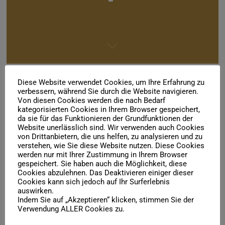
Diese Website verwendet Cookies, um Ihre Erfahrung zu
verbessern, während Sie durch die Website navigieren.
Von diesen Cookies werden die nach Bedarf
kategorisierten Cookies in Ihrem Browser gespeichert,
da sie für das Funktionieren der Grundfunktionen der
Website unerlässlich sind. Wir verwenden auch Cookies
von Drittanbietern, die uns helfen, zu analysieren und zu
Unser neuer Ballettdirektor ist der "Alte" Künstlerischer Leiter
verstehen, wie Sie diese Website nutzen. Diese Cookies
Ballett
werden nur mit Ihrer Zustimmung in Ihrem Browser
gespeichert. Sie haben auch die Möglichkeit, diese
Anbei die
Pressemitteilung
zur Ernennung von Michal Sedlacek
Cookies abzulehnen. Das Deaktivieren einiger dieser
Cookies kann sich jedoch auf Ihr Surferlebnis
zum Direktor des Balletts Halle (Saale).
auswirken.
Indem Sie auf „Akzeptieren“ klicken, stimmen Sie der
Die Mitglieder der Gesellschaft der Freunde der Oper und des
Verwendung ALLER Cookies zu.
Balletts freuen sich über diese Ernennung und wünschen
Michal viel Erfolg und natürlich auch Spaß bei seinen neuen