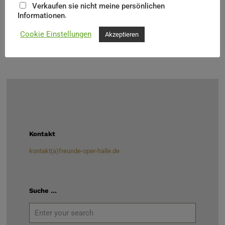
nächsten Projekten, die alle spannend erwarten.
Verkaufen sie nicht meine persönlichen
.
Informationen
Cookie Einstellungen
Akzeptieren
Kontakt
kontakt(a)freunde-oper-halle.de
Suche …