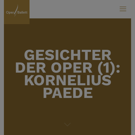
GESICH­TER
DER OPER (1):
KORNE­LIUS
PAEDE