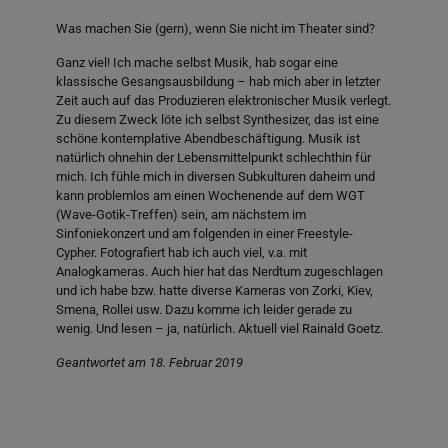
Was machen Sie (gern), wenn Sie nicht im Theater sind?
Ganz viel! Ich mache selbst Musik, hab sogar eine
klassische Gesangsausbildung – hab mich aber in letzter
Zeit auch auf das Produzieren elektronischer Musik verlegt.
Zu diesem Zweck löte ich selbst Synthesizer, das ist eine
schöne kontemplative Abendbeschäftigung. Musik ist
natürlich ohnehin der Lebensmittelpunkt schlechthin für
mich. Ich fühle mich in diversen Subkulturen daheim und
kann problemlos am einen Wochenende auf dem WGT
(Wave-Gotik-Treffen) sein, am nächstem im
Sinfoniekonzert und am folgenden in einer Freestyle-
Cypher. Fotografiert hab ich auch viel, v.a. mit
Analogkameras. Auch hier hat das Nerdtum zugeschlagen
und ich habe bzw. hatte diverse Kameras von Zorki, Kiev,
Smena, Rollei usw. Dazu komme ich leider gerade zu
wenig. Und lesen – ja, natürlich. Aktuell viel Rainald Goetz.
Geantwortet am 18. Februar 2019