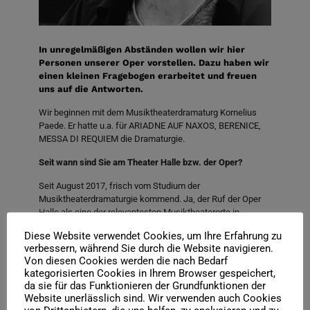
In unregelmäßigen Abständen wollen wir hier
Personen unserer Oper vorstellen. Dazu haben wir
einen kleinen Fragebogen erarbeitet und freuen
uns auf die Antworten.
Wir beginnen mit dem Musiktheaterdramaturg Kornelius
Paede. Er hatte u.a. für ARIADNE AUF NAXOS, BERENICE,
MESSA DI REQUIEM die Dramaturgie.
Seit wann sind Sie am Theater Halle bzw. der Oper?
Seit August 2017, frisch vom Studium der
Musiktheaterdramaturgie kommend. Ja, der Ruf der Oper
Halle als eine der relevantesten Musiktheaterorte in
Deutschland dringt auch bis nach München. Schön, hier zu
Diese Website verwendet Cookies, um Ihre Erfahrung zu
sein!
verbessern, während Sie durch die Website navigieren.
Von diesen Cookies werden die nach Bedarf
Nennen Sie einen Lieblingsort in Halle.
kategorisierten Cookies in Ihrem Browser gespeichert,
da sie für das Funktionieren der Grundfunktionen der
Ich hab ein Faible für alte Baudenkmäler wie den Alten
Website unerlässlich sind. Wir verwenden auch Cookies
Schlachthof oder das Gravo-Druck-Gebäude an der Luwu.