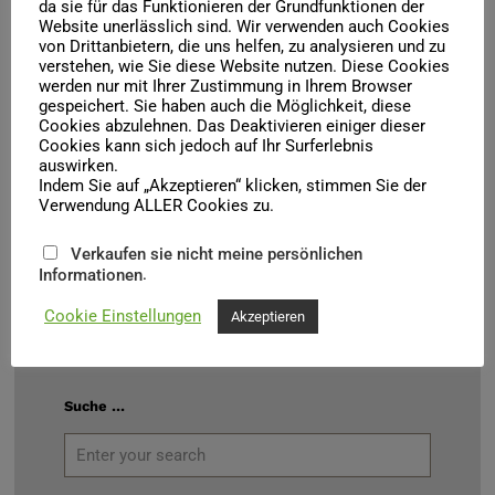
da sie für das Funktionieren der Grundfunktionen der
Komödie Leipzig
Website unerlässlich sind. Wir verwenden auch Cookies
von Drittanbietern, die uns helfen, zu analysieren und zu
Bitte lesen Sie unsere Mail zu der geplanten Theaterfahrt und
verstehen, wie Sie diese Website nutzen. Diese Cookies
denken sie an den rechtzeitigen Kartenkauf (Überweisung).
werden nur mit Ihrer Zustimmung in Ihrem Browser
Vielen Dank
gespeichert. Sie haben auch die Möglichkeit, diese
Der Vorstand
Cookies abzulehnen. Das Deaktivieren einiger dieser
Cookies kann sich jedoch auf Ihr Surferlebnis
auswirken.
Indem Sie auf „Akzeptieren“ klicken, stimmen Sie der
Verwendung ALLER Cookies zu.
Verkaufen sie nicht meine persönlichen
.
Informationen
Kontakt
Cookie Einstellungen
Akzeptieren
kontakt(a)freunde-oper-halle.de
Suche …