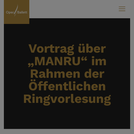
Vortrag über
„MANRU“ im
Rahmen der
Öffentlichen
Ringvorlesung