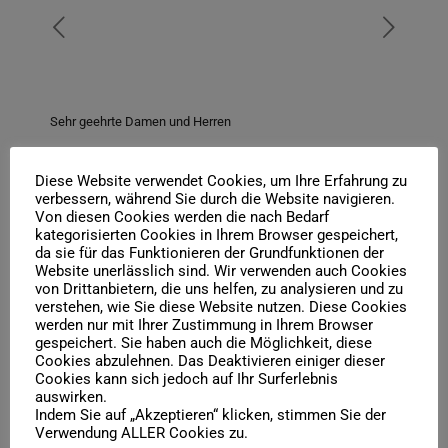
Sehr geehrte Damen und Herren
Mein Vortrag über „Manru“ im Rahmen der Öffentlichen
Ringvorlesung „Was Sie schon immer über Polen wissen
Diese Website verwendet Cookies, um Ihre Erfahrung zu
wollten“, veranstaltet durch das Aleksander-Brückner-
verbessern, während Sie durch die Website navigieren.
Zentrum für Polenstudien an der Universität Halle, sollte am
Von diesen Cookies werden die nach Bedarf
1.2.22, 15.30-17 Uhr, im Melanchthonianum, Hörsaal XV,
kategorisierten Cookies in Ihrem Browser gespeichert,
Universitätsplatz 8-9, 06108 Halle, stattfinden. Er wird jetzt
da sie für das Funktionieren der Grundfunktionen der
Website unerlässlich sind. Wir verwenden auch Cookies
pandemiebedingt online stattfinden:
Was Sie schon immer
von Drittanbietern, die uns helfen, zu analysieren und zu
über Polen wissen wollten (oder sollten) (aleksander-
verstehen, wie Sie diese Website nutzen. Diese Cookies
brueckner-zentrum.org)
.
werden nur mit Ihrer Zustimmung in Ihrem Browser
gespeichert. Sie haben auch die Möglichkeit, diese
Herzliche Grüße
Cookies abzulehnen. Das Deaktivieren einiger dieser
Ihr Boris Kehrmann
Cookies kann sich jedoch auf Ihr Surferlebnis
auswirken.
Die Zugangsdaten:
Indem Sie auf „Akzeptieren“ klicken, stimmen Sie der
Verwendung ALLER Cookies zu.
https://uni-halle.webex.com/uni-halle/j.php?