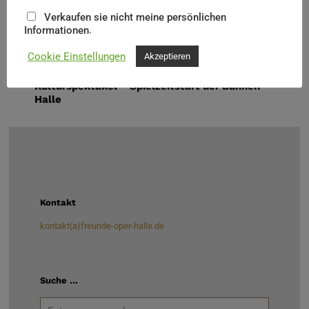
Verkaufen sie nicht meine persönlichen
.
Informationen
Mehr Informationen über die einzelnen
Cookie Einstellungen
Akzeptieren
Veranstaltungen unter folgenden Link:
Kulturspektakel – Spielzeitstart der Bühnen
Halle
Kontakt
kontakt(a)freunde-oper-halle.de
Suche …