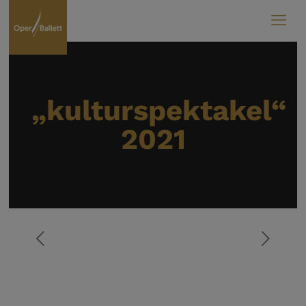
„kulturspektakel“
2021