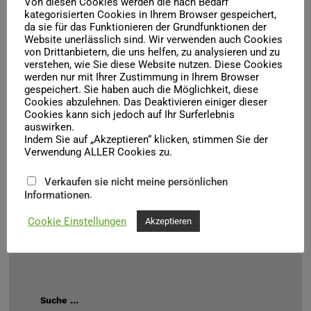
Von diesen Cookies werden die nach Bedarf
kategorisierten Cookies in Ihrem Browser gespeichert,
da sie für das Funktionieren der Grundfunktionen der
Website unerlässlich sind. Wir verwenden auch Cookies
von Drittanbietern, die uns helfen, zu analysieren und zu
BALLETTPROBENBESUCH IM
verstehen, wie Sie diese Website nutzen. Diese Cookies
BALLETTSAAL ZU „ICH …“,
werden nur mit Ihrer Zustimmung in Ihrem Browser
BALLETT VON JOHAN PLAITANO
gespeichert. Sie haben auch die Möglichkeit, diese
Cookies abzulehnen. Das Deaktivieren einiger dieser
Bitte beachte Sie die per Mail erhaltene Mitteilung von
Cookies kann sich jedoch auf Ihr Surferlebnis
unseren Ballettdirektor.
auswirken.
Indem Sie auf „Akzeptieren“ klicken, stimmen Sie der
Verwendung ALLER Cookies zu.
Verkaufen sie nicht meine persönlichen
.
Informationen
Cookie Einstellungen
Akzeptieren
Kontakt
kontakt(a)freunde-oper-halle.de
Suche …